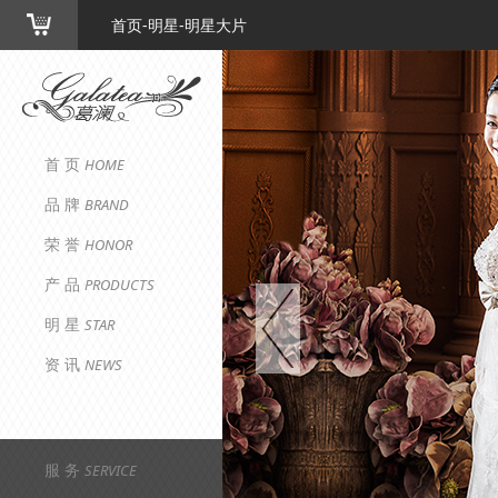
首页-明星-明星大片
首 页
HOME
品 牌
BRAND
荣 誉
HONOR
产 品
PRODUCTS
明 星
STAR
资 讯
NEWS
服 务
SERVICE