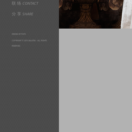
联 络
CONTACT
分 享
SHARE
DESIGN BY PATO
COPYRIGHT © 2015 GALATEA - ALL RIGHTS
RESERVED.